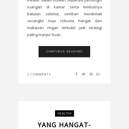
theater dalam buaian sejuknya pendingin
ruangan di kamar serta lembutnya
balutan selimut, sembari menikmati
secangkir kopi robusta hangat dan
makanan ringan terbukti jadi strategi
paling manjur buat...
CONTINUE READING
2 COMMENTS
HEALTHY
YANG HANGAT-