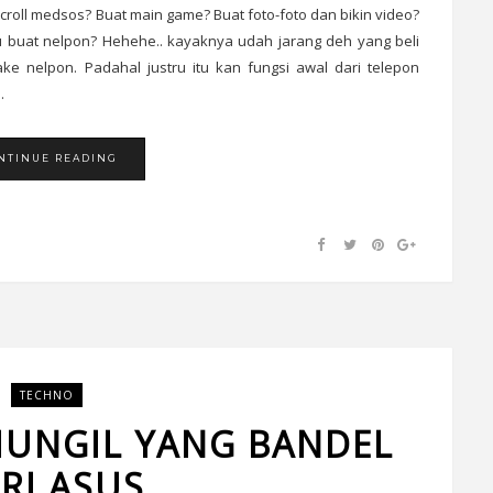
roll medsos? Buat main game? Buat foto-foto dan bikin video?
u buat nelpon? Hehehe.. kayaknya udah jarang deh yang beli
e nelpon. Padahal justru itu kan fungsi awal dari telepon
.
NTINUE READING
TECHNO
 MUNGIL YANG BANDEL
RI ASUS