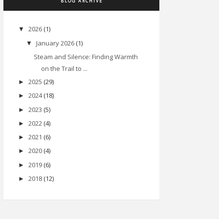
BLOG ARCHIVE
2026
(1)
▼
January 2026
(1)
▼
Steam and Silence: Finding Warmth
on the Trail to ...
2025
(29)
►
2024
(18)
►
2023
(5)
►
2022
(4)
►
2021
(6)
►
2020
(4)
►
2019
(6)
►
2018
(12)
►