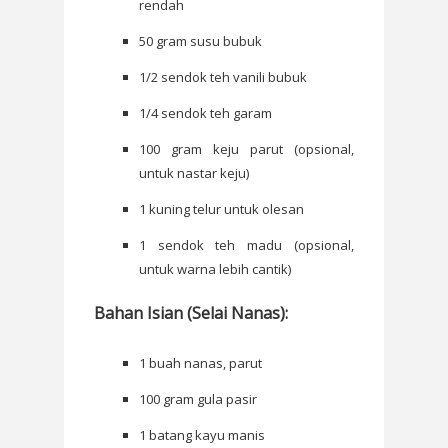
rendah
50 gram susu bubuk
1/2 sendok teh vanili bubuk
1/4 sendok teh garam
100 gram keju parut (opsional,
untuk nastar keju)
1 kuning telur untuk olesan
1 sendok teh madu (opsional,
untuk warna lebih cantik)
Bahan Isian (Selai Nanas):
1 buah nanas, parut
100 gram gula pasir
1 batang kayu manis