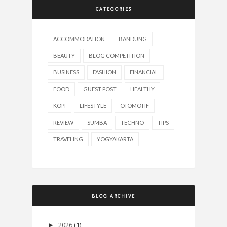
CATEGORIES
ACCOMMODATION
BANDUNG
BEAUTY
BLOG COMPETITION
BUSINESS
FASHION
FINANCIAL
FOOD
GUEST POST
HEALTHY
KOPI
LIFESTYLE
OTOMOTIF
REVIEW
SUMBA
TECHNO
TIPS
TRAVELING
YOGYAKARTA
BLOG ARCHIVE
2026
(1)
►