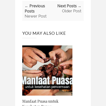
← Previous
Next Posts →
Posts
Older Post
Newer Post
YOU MAY ALSO LIKE
Manfaat Puasa untuk