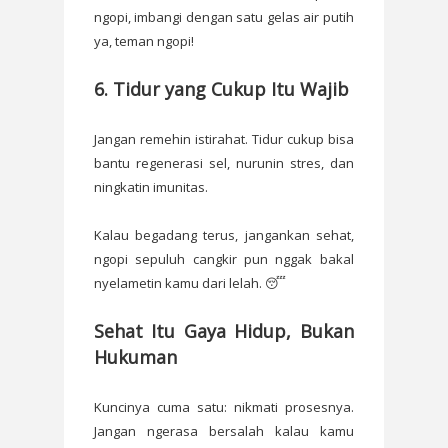
ngopi, imbangi dengan satu gelas air putih
ya, teman ngopi!
6. Tidur yang Cukup Itu Wajib
Jangan remehin istirahat. Tidur cukup bisa
bantu regenerasi sel, nurunin stres, dan
ningkatin imunitas.
Kalau begadang terus, jangankan sehat,
ngopi sepuluh cangkir pun nggak bakal
nyelametin kamu dari lelah. 😴
Sehat Itu Gaya Hidup, Bukan
Hukuman
Kuncinya cuma satu: nikmati prosesnya.
Jangan ngerasa bersalah kalau kamu