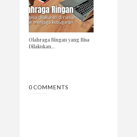
Olahraga Ringan yang Bisa
Dilakukan...
0 COMMENTS