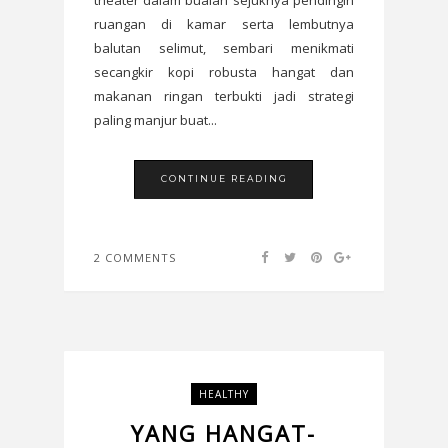
theater dalam buaian sejuknya pendingin
ruangan di kamar serta lembutnya
balutan selimut, sembari menikmati
secangkir kopi robusta hangat dan
makanan ringan terbukti jadi strategi
paling manjur buat...
CONTINUE READING
2 COMMENTS
HEALTHY
YANG HANGAT-